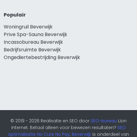
Populair
Woningruil Beverwijk
Prive Spa-Sauna Beverwijk
Incassobureau Beverwijk
Bedrijfsruimte Beverwijk
Ongediertebestrijding Beverwijk
© 2019 - 2026 Realisatie en SEO door
SEO-bureau
Lion
Internet. Betaal alleen voor bewezen resultaten?
SEO
optimalisatie No Cure No Pay
.
Beverwijk
is onderdeel van