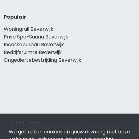
Populair
Woningruil Beverwijk
Prive Spa-Sauna Beverwijk
Incassobureau Beverwijk
Bedrijfsruimte Beverwijk
Ongediertebestrijding Beverwijk
© 2019 - 2026 Realisatie en SEO door
SEO-bureau
Lion
We gebruiken cookies om jouw ervaring met deze
Internet. Betaal alleen voor bewezen resultaten?
SEO
optimalisatie No Cure No Pay
.
Beverwijk
is onderdeel van