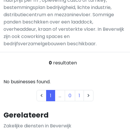
huurprijs per m², oplevering casco of turnkey,
bestemmingsplan bedrijvigheid, lichte industrie,
distributiecentrum en mezzaninevloer. Sommige
panden beschikken over een laaddock,
overheaddeur, kraan of versterkte vloer. In Beverwijk
zijn ook coworking spaces en
bedrijfsverzamelgebouwen beschikbaar.
0
resultaten
No businesses found.
1
...
0
1
Gerelateerd
Zakelijke diensten in Beverwijk