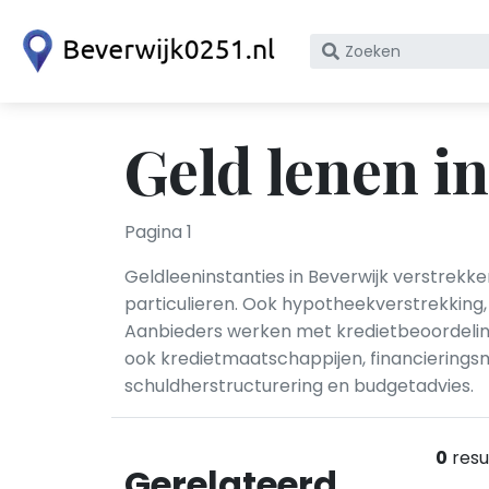
Zoek
op
bedrijfsnaam
of
Geld lenen i
KvK
nummer
Pagina 1
Geldleeninstanties in Beverwijk verstrekke
particulieren. Ook hypotheekverstrekking,
Aanbieders werken met kredietbeoordeling
ook kredietmaatschappijen, financieringsm
schuldherstructurering en budgetadvies.
0
resu
Gerelateerd