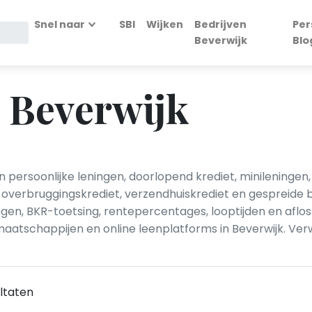
Snel naar
SBI
Wijken
Bedrijven
Per
Beverwijk
Blo
n Beverwijk
n persoonlijke leningen, doorlopend krediet, minileningen,
 overbruggingskrediet, verzendhuiskrediet en gespreide b
en, BKR-toetsing, rentepercentages, looptijden en afl
aatschappijen en online leenplatforms in Beverwijk. Verw
ltaten