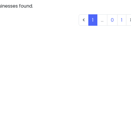
inesses found.
1
...
0
1