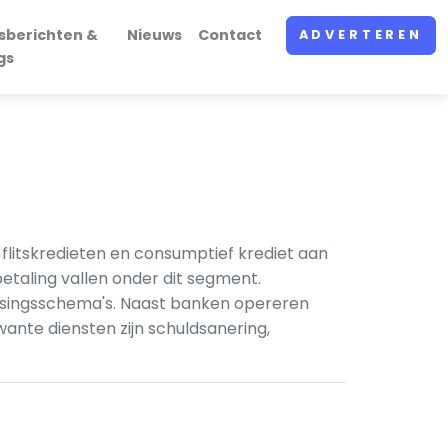
sberichten &
Nieuws
Contact
ADVERTEREN
gs
 flitskredieten en consumptief krediet aan
etaling vallen onder dit segment.
ossingsschema's. Naast banken opereren
ante diensten zijn schuldsanering,